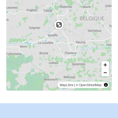
MapLibre
|
© OpenStreetMap
Footer